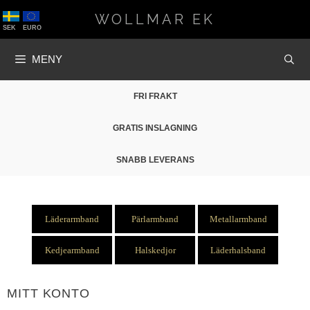
Hoppa
WOLLMAR EK
till
SEK
EURO
innehåll
MENY
FRI FRAKT
GRATIS INSLAGNING
SNABB LEVERANS
Läderarmband
Pärlarmband
Metallarmband
Kedjearmband
Halskedjor
Läderhalsband
MITT KONTO