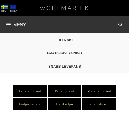
Hoppa
WOLLMAR EK
till
SEK
EURO
innehåll
MENY
FRI FRAKT
GRATIS INSLAGNING
SNABB LEVERANS
Läderarmband
Pärlarmband
Metallarmband
Kedjearmband
Halskedjor
Läderhalsband