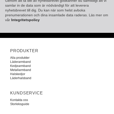
Genom att ta del av nyhetsbrevet godkänner du samtidigt att vi
samlar in de data som är nödvändigt för att leverera
nyhetsbrevet till dig. Du kan när som helst avboka
prenumerationen och dina insamlade data raderas. Läs mer om
vår
Integritetspolicy
PRODUKTER
Alla produkter
Läderarmband
Kedjearmband
Metallarmband
Halskedjor
Läderhalsband
KUNDSERVICE
Kontakta oss
Storleksguide