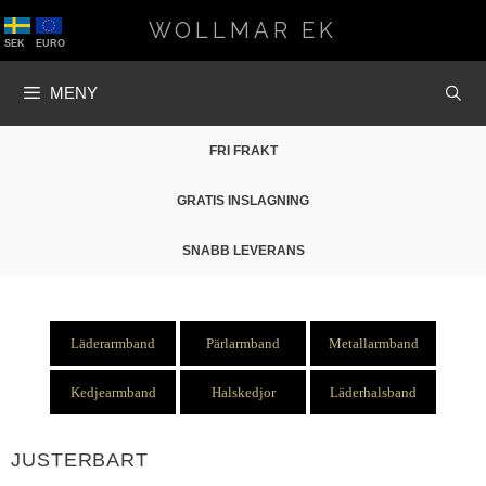
Hoppa
WOLLMAR EK
till
SEK
EURO
innehåll
MENY
FRI FRAKT
GRATIS INSLAGNING
SNABB LEVERANS
Läderarmband
Pärlarmband
Metallarmband
Kedjearmband
Halskedjor
Läderhalsband
JUSTERBART