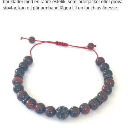
bär kläder med en råare estetik, som läderjackor eller grova
stövlar, kan ett pärlarmband lägga till en touch av finesse.