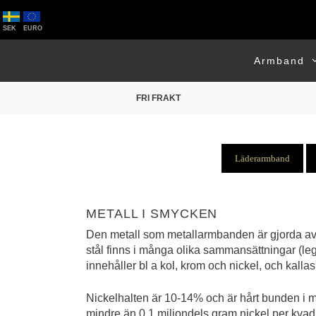
Hoppa
till
SEK
EURO
innehåll
Armband
FRI FRAKT
Läderarmband
METALL I SMYCKEN
Den metall som metallarmbanden är gjorda av är 
stål finns i många olika sammansättningar (lege
innehåller bl a kol, krom och nickel, och kallas 
Nickelhalten är 10-14% och är hårt bunden i m
mindre än 0,1 miljondels gram nickel per kvad