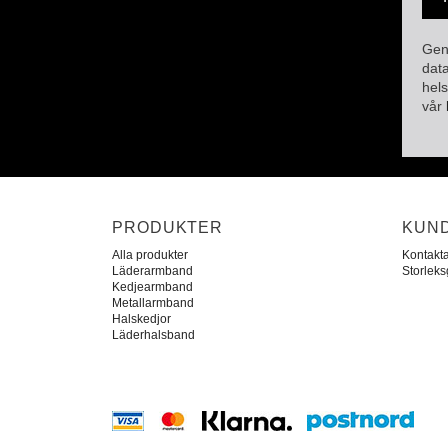
Geno
data
hel
vår
PRODUKTER
KUN
Alla produkter
Kontakt
Läderarmband
Storlek
Kedjearmband
Metallarmband
Halskedjor
Läderhalsband