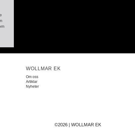
e
om
 om
WOLLMAR EK
Om oss
Artiklar
Nyheter
©2026 | WOLLMAR EK