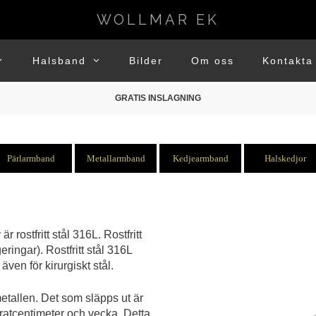
WOLLMAR EK
Halsband
Bilder
Om oss
Kontakta
GRATIS INSLAGNING
Pärlarmband
Metallarmband
Kedjearmband
Halskedjor
rostfritt stål 316L. Rostfritt
ringar). Rostfritt stål 316L
även för kirurgiskt stål.
etallen. Det som släpps ut är
ratcentimeter och vecka. Detta