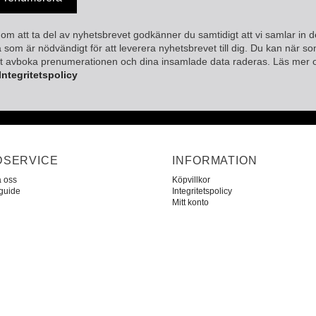
m att ta del av nyhetsbrevet godkänner du samtidigt att vi samlar in d
 som är nödvändigt för att leverera nyhetsbrevet till dig. Du kan när s
st avboka prenumerationen och dina insamlade data raderas. Läs mer
Integritetspolicy
DSERVICE
INFORMATION
a oss
Köpvillkor
sguide
Integritetspolicy
Mitt konto