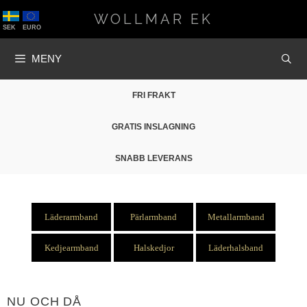
Hoppa
WOLLMAR EK
till
SEK
EURO
innehåll
MENY
FRI FRAKT
GRATIS INSLAGNING
SNABB LEVERANS
Läderarmband
Pärlarmband
Metallarmband
Kedjearmband
Halskedjor
Läderhalsband
NU OCH DÅ