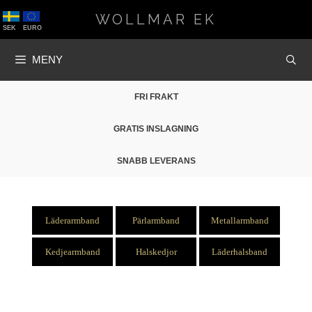
Hoppa
WOLLMAR EK
till
SEK
EURO
innehåll
MENY
FRI FRAKT
GRATIS INSLAGNING
SNABB LEVERANS
Läderarmband
Pärlarmband
Metallarmband
Kedjearmband
Halskedjor
Läderhalsband