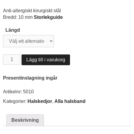
Anti-allergiskt kirurgiskt stål
Bredd: 10 mm
Storlekguide
Längd
Halskedja
Lägg till i varukorg
10
mm
mängd
Presentinslagning ingår
Artikelnr:
5010
Kategorier:
Halskedjor
,
Alla halsband
Beskrivning