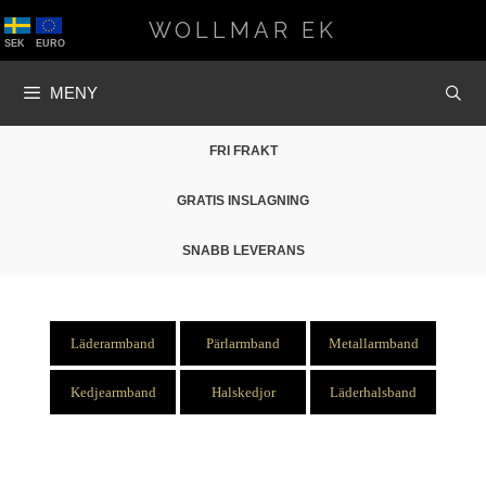
Hoppa
WOLLMAR EK
till
SEK
EURO
innehåll
MENY
FRI FRAKT
GRATIS INSLAGNING
SNABB LEVERANS
Läderarmband
Pärlarmband
Metallarmband
Kedjearmband
Halskedjor
Läderhalsband