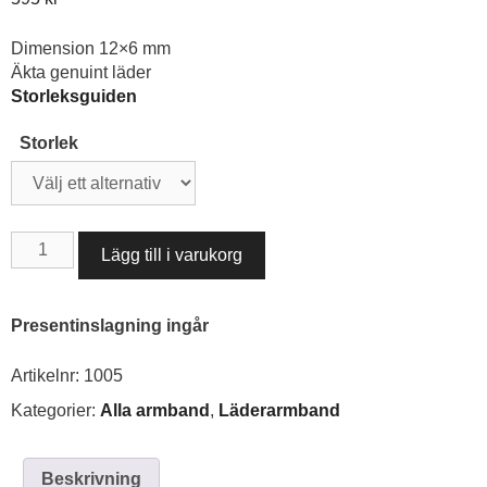
Dimension 12×6 mm
Äkta genuint läder
Storleksguiden
Storlek
LÄDERARMBAND
Lägg till i varukorg
BRUNT12×6
MM
mängd
Presentinslagning ingår
Artikelnr:
1005
Kategorier:
Alla armband
,
Läderarmband
Beskrivning