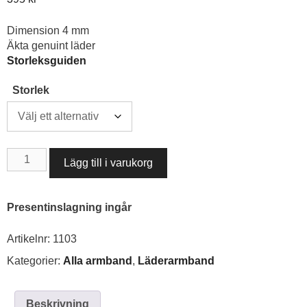
Dimension 4 mm
Äkta genuint läder
Storleksguiden
Storlek
LÄDERARMBAND
Lägg till i varukorg
MÖRKT
MARINBLÅTT
EXTRA
Presentinslagning ingår
SMALT
4
Artikelnr:
1103
MM
mängd
Kategorier:
Alla armband
,
Läderarmband
Beskrivning