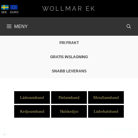
Hoppa
WOLLMAR EK
till
SEK
EURO
innehåll
MENY
FRI FRAKT
GRATIS INSLAGNING
SNABB LEVERANS
Läderarmband
Pärlarmband
Metallarmband
Kedjearmband
Halskedjor
Läderhalsband